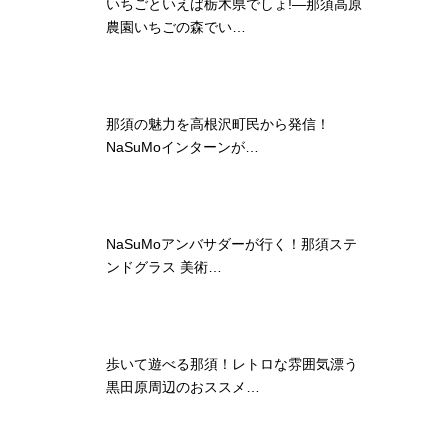
いちごといえば栃木県でしょ!―那須高原
農園いちごの森でい…
那須の魅力を高根沢町民から発信！
NaSuMoインターンが…
NaSuMoアンバサダーが行く！那須ステ
ンドグラス 美術…
歩いて遊べる那須！レトロな雰囲気漂う
黒田原周辺のおススメ…