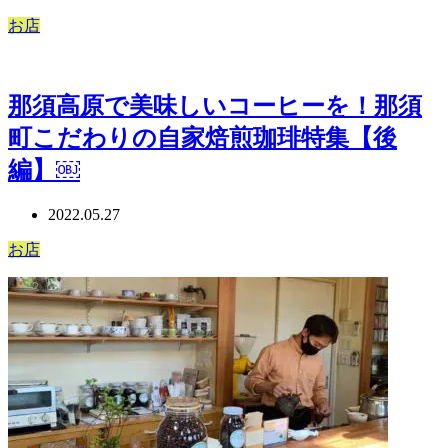
お店
那須高原で美味しいコーヒーを！那須
町こだわりの自家焙煎珈琲特集【後
編】￼
2022.05.27
お店